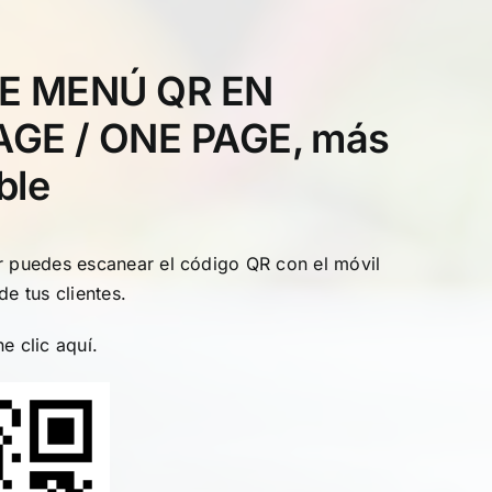
E MENÚ QR EN
GE / ONE PAGE, más
ble
or puedes escanear el código QR con el móvil
de tus clientes.
ne clic
aquí
.