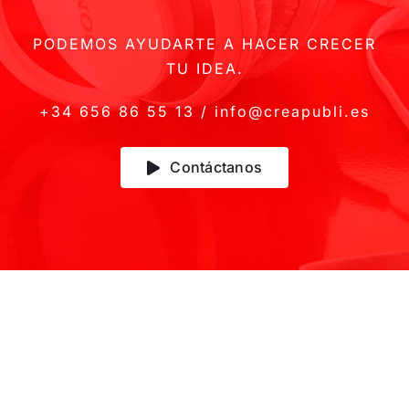
PODEMOS AYUDARTE A HACER CRECER
TU IDEA.
+34 656 86 55 13 / info@creapubli.es
Contáctanos