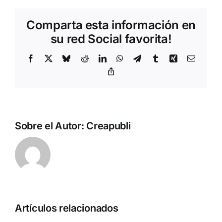
Comparta esta información en
su red Social favorita!
Facebook
X
Bluesky
Reddit
LinkedIn
WhatsApp
Telegram
Tumblr
Xing
Correo
electrón
Copy
Link
Sobre el Autor:
Creapubli
Artículos relacionados