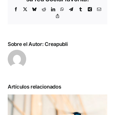
Facebook
X
Bluesky
Reddit
LinkedIn
WhatsApp
Telegram
Tumblr
Xing
Correo
electrón
Copy
Link
Sobre el Autor:
Creapubli
Artículos relacionados