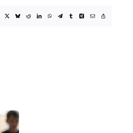
Facebook
X
Bluesky
Reddit
LinkedIn
WhatsApp
Telegram
Tumblr
Xing
Correo
Copy
electrónico
Link