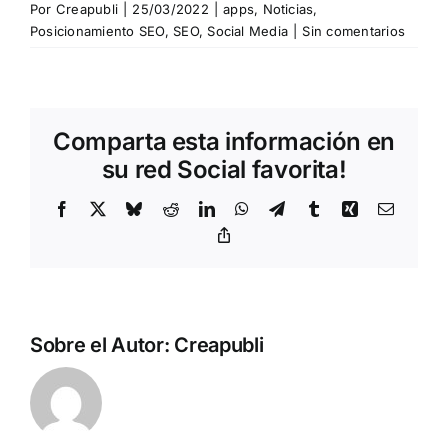
Por
Creapubli
|
25/03/2022
|
apps
,
Noticias
,
Posicionamiento SEO
,
SEO
,
Social Media
|
Sin comentarios
Comparta esta información en
su red Social favorita!
Facebook
X
Bluesky
Reddit
LinkedIn
WhatsApp
Telegram
Tumblr
Xing
Correo
electrón
Copy
Link
Sobre el Autor:
Creapubli