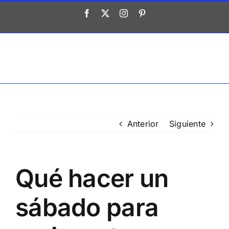
Saltar
Facebook
X
Instagram
Pinterest
al
contenido
Anterior
Siguiente
Qué hacer un
sábado para