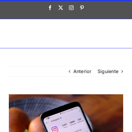
Saltar
Facebook
X
Instagram
Pinterest
al
contenido
Anterior
Siguiente
Ver
imagen
más
grande